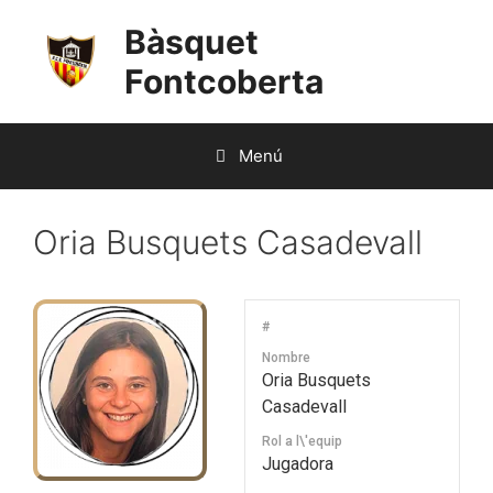
Saltar
Bàsquet
al
contenido
Fontcoberta
Menú
Oria Busquets Casadevall
#
Nombre
Oria Busquets
Casadevall
Rol a l\'equip
Jugadora