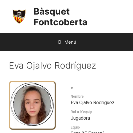
Saltar
Bàsquet
al
contenido
Fontcoberta
Menú
Eva Ojalvo Rodríguez
#
Nombre
Eva Ojalvo Rodríguez
Rol a l\'equip
Jugadora
Equip